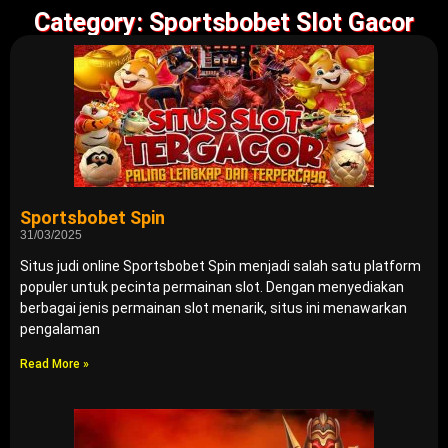
Category: Sportsbobet Slot Gacor
Sportsbobet Spin
31/03/2025
Situs judi online Sportsbobet Spin menjadi salah satu platform
populer untuk pecinta permainan slot. Dengan menyediakan
berbagai jenis permainan slot menarik, situs ini menawarkan
pengalaman
Read More »