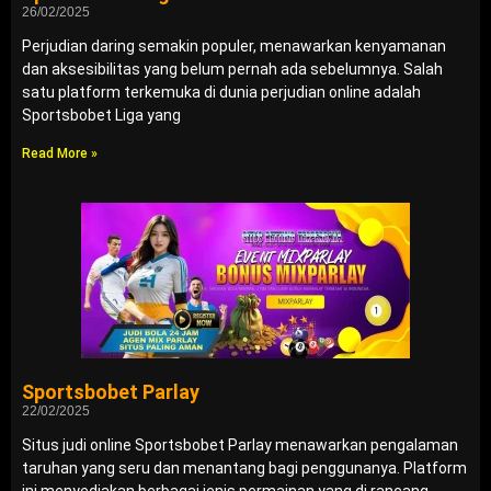
26/02/2025
Perjudian daring semakin populer, menawarkan kenyamanan
dan aksesibilitas yang belum pernah ada sebelumnya. Salah
satu platform terkemuka di dunia perjudian online adalah
Sportsbobet Liga yang
Read More »
Sportsbobet Parlay
22/02/2025
Situs judi online Sportsbobet Parlay menawarkan pengalaman
taruhan yang seru dan menantang bagi penggunanya. Platform