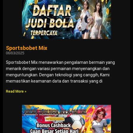
Sportsbobet Mix
06/03/2025
Sportsbobet Mix menawarkan pengalaman bermain yang
menarik dengan variasi permainan menyenangkan dan
menguntungkan. Dengan teknologi yang canggih, Kami
memastikan keamanan data dan transaksi yang di
Read More »