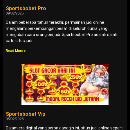
Sportsbobet Pro
09/02/2025
Dalam beberapa tahun terakhir, permainan judi online
mengalami perkembangan pesat di seluruh dunia yang
mengubah cara orang berjudi. Sportsbobet Pro adalah salah
satu situs judi
Read More »
Sportsbobet Vip
05/02/2025
Dalam era digital yang serba canggih ini, situs judi online seperti