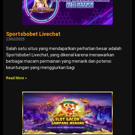
Sportsbobet Livechat
13/02/2025
Salah satu situs yang mendapatkan perhatian besar adalah
Sportsbobet Livechat, yang dikenal karena menawarkan
berbagai macam permainan yang menarik dan potensi
keuntungan yang menggiurkan bagi
Read More »