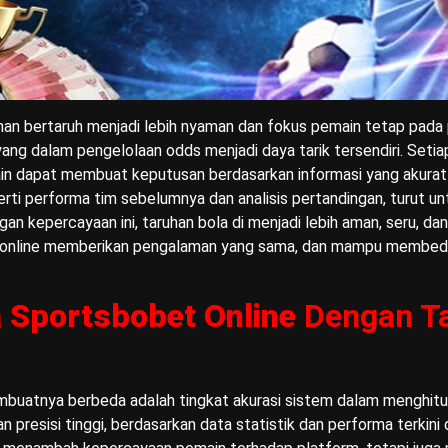
n bertaruh menjadi lebih nyaman dan fokus pemain tetap pada pe
 yang dalam pengelolaan odds menjadi daya tarik tersendiri. Seti
in dapat membuat keputusan berdasarkan informasi yang akurat 
erti performa tim sebelumnya dan analisis pertandingan, turut 
an kepercayaan ini, taruhan bola di menjadi lebih aman, seru, d
 online memberikan pengalaman yang sama, dan mampu membeda
a
Sportsbobet Online
Dengan T
uatnya berbeda adalah tingkat akurasi sistem dalam menghitu
resisi tinggi, berdasarkan data statistik dan performa terkini 