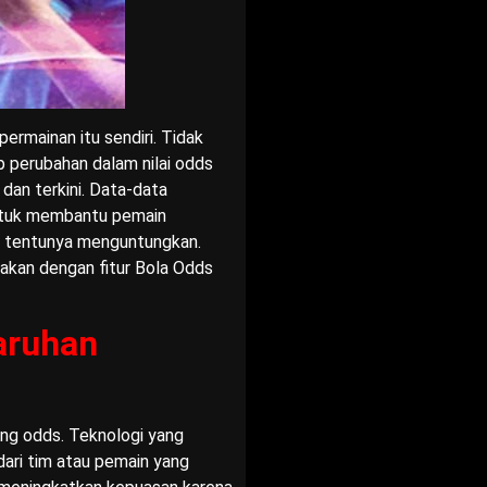
rmainan itu sendiri. Tidak
ap perubahan dalam nilai odds
dan terkini. Data-data
untuk membantu pemain
an tentunya menguntungkan.
kan dengan fitur Bola Odds
aruhan
ng odds. Teknologi yang
dari tim atau pemain yang