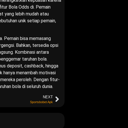
a meningkatkan kepuasan karena
 fitur Bola Odds di. Pemain
at yang lebih mudah atau
butuhan unik setiap pemain,
nya. Pemain bisa memasang
ergengsi. Bahkan, tersedia opsi
ngsung. Kombinasi antara
penggemar taruhan bola.
nus deposit, cashback, hingga
idak hanya menambah motivasi
 mereka peroleh. Dengan fitur-
ruhan bola di seluruh dunia.
NEXT
Sportsbobet Apk