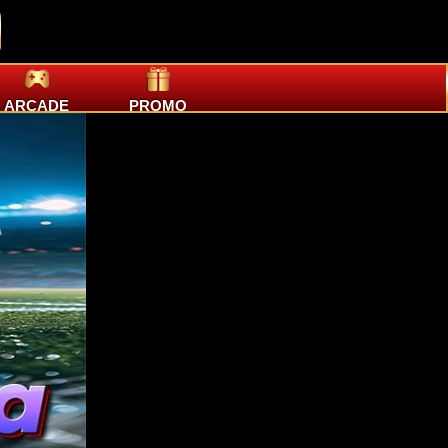
ARCADE
PROMO